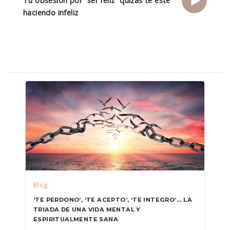
Tu obsesión por “ser feliz” quizás te esté
haciendo infeliz
Blog
‘TE PERDONO’, ‘TE ACEPTO’, ‘TE INTEGRO’… LA
TRIADA DE UNA VIDA MENTAL Y
ESPIRITUALMENTE SANA