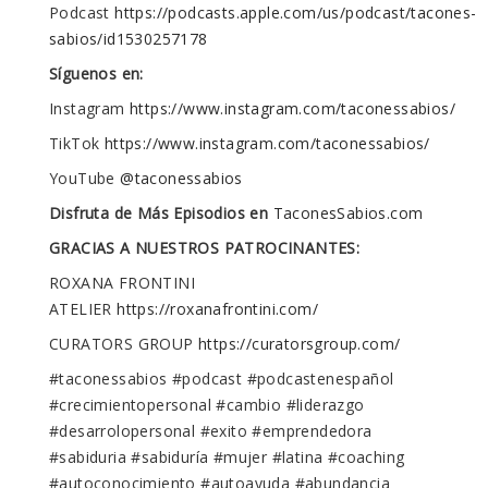
Podcast
https://podcasts.apple.com/us/podcast/tacones-
sabios/id1530257178
Síguenos en:
Instagram
https://www.instagram.com/taconessabios/
TikTok
https://www.instagram.com/taconessabios/
YouTube
@taconessabios
Disfruta de Más Episodios en
TaconesSabios.com
GRACIAS A NUESTROS PATROCINANTES:
ROXANA FRONTINI
ATELIER
https://roxanafrontini.com/
CURATORS GROUP
https://curatorsgroup.com/
#taconessabios #podcast #podcastenespañol
#crecimientopersonal #cambio #liderazgo
#desarrolopersonal #exito #emprendedora
#sabiduria #sabiduría #mujer #latina #coaching
#autoconocimiento #autoayuda #abundancia